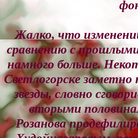
фо
Жалко, что изменени
сравнению с прошлыми
намного больше. Неко
Светлогорске заметно 
звезды, словно сговор
вторыми половина
Розанова продефили