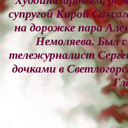
Худойназаровым, реж
супругой Кирой Саксаг
на дорожке пара Але
Немоляева. Был с
тележурналист Сергей
дочками в Светлогорс
Гл