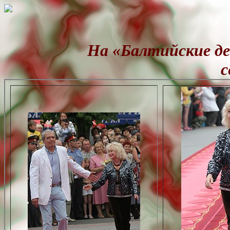
На «Балтийские де
с