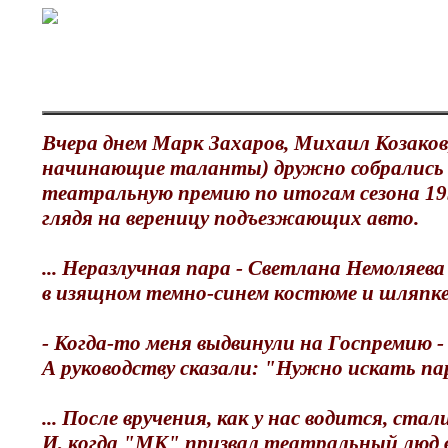
Вчера днем Марк Захаров, Михаил Козаков
начинающие таланты) дружно собрались в 
театральную премию по итогам сезона 199
глядя на вереницу подъезжающих авто.
... Неразлучная пара - Светлана Немоляева
в изящном темно-синем костюме и шляпке с
- Когда-то меня выдвинули на Госпремию 
А руководству сказали: "Нужно искать п
... После вручения, как у нас водится, с
И, когда "МК" призвал театральный люд 