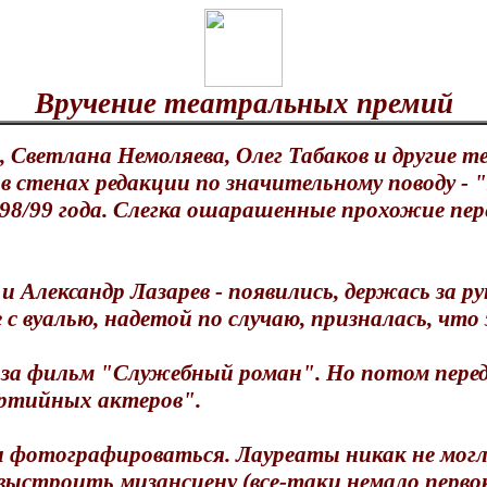
Вручение театральных премий
, Светлана Немоляева, Олег Табаков и другие
стенах редакции по значительному поводу - "М
8/99 года. Слегка ошарашенные прохожие пере
 и Александр Лазарев - появились, держась за ру
 вуалью, надетой по случаю, призналась, что 
- за фильм "Служебный роман". Но потом перед
артийных актеров".
тали фотографироваться. Лауреаты никак не мог
выстроить мизансцену (все-таки немало перво