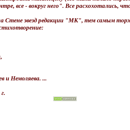
тре, все - вокруг него". Все расхохотались, ч
 Стене звезд редакции "МК", тем самым торж
 стихотворение:
,
 и Немоляева. ...
г.